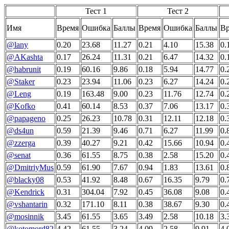
Тест 1
Тест 2
Имя
Время
Ошибка
Баллы
Время
Ошибка
Баллы
В
@lany
0.20
23.68
11.27
0.21
4.10
15.38
0.
@AKashta
0.17
26.24
11.31
0.21
6.47
14.32
0.
@habrunit
0.19
60.16
9.86
0.18
5.94
14.77
0.
@Staker
0.23
23.94
11.06
0.23
6.27
14.24
0.
@Leng
0.19
163.48
9.00
0.23
11.76
12.74
0.
@Kofko
0.41
60.14
8.53
0.37
7.06
13.17
0.
@papageno
0.25
26.23
10.78
0.31
12.11
12.18
0.
@ds4un
0.59
21.39
9.46
0.71
6.27
11.99
0.
@zzerga
0.39
40.27
9.21
0.42
15.66
10.94
0.
@senat
0.36
61.55
8.75
0.38
2.58
15.20
0.
@DmitriyMus
0.59
61.90
7.67
0.94
1.83
13.61
0.
@blacky08
0.53
41.92
8.48
0.67
16.35
9.79
0.
@Kendrick
0.31
304.04
7.92
0.45
36.08
9.08
0.
@vshantarin
0.32
171.10
8.11
0.38
38.67
9.30
0.
@mosinnik
3.45
61.55
3.65
3.49
2.58
10.18
3.
@kotomord82
4.42
61.55
3.24
4.09
2.58
9.91
4.