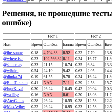
Решения, не прошедшие тесты
ошибке)
Тест 1
Тест 2
Имя
Время
Ошибка
Баллы
Время
Ошибка
Бал
@ibessonov
0.18
4,704.33
8.52
0.22
7.79
13.8
@where-is-s
0.23
192,566.82
8.11
0.24
16.77
11.8
@shuternay
0.33
21.15
10.74
0.35
6.84
13.3
@wSpirit
0.54
24.19
9.42
0.63
2.05
14.4
@dimka-74
0.19
61.55
9.78
0.24
16.24
11.8
@RamTararam
0.41
NAN
7.11
0.29
2.58
15.7
@IgorKoval
0.30
26.24
10.45
0.42
20.04
10.3
@vasiliyz
0.16
NAN
8.61
0.20
18.98
11.7
@AterCattus
0.28
26.24
10.55
0.28
12.53
12.2
@MaxAvilov
0.22
26.24
10.95
0.23
12.53
12.5