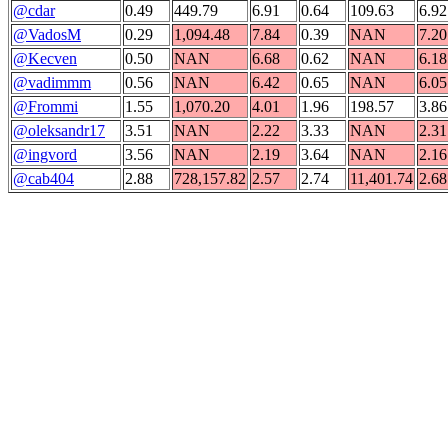
@cdar
0.49
449.79
6.91
0.64
109.63
6.92
@VadosM
0.29
1,094.48
7.84
0.39
NAN
7.20
@Kecven
0.50
NAN
6.68
0.62
NAN
6.18
@vadimmm
0.56
NAN
6.42
0.65
NAN
6.05
@Frommi
1.55
1,070.20
4.01
1.96
198.57
3.86
@oleksandr17
3.51
NAN
2.22
3.33
NAN
2.31
@ingvord
3.56
NAN
2.19
3.64
NAN
2.16
@cab404
2.88
728,157.82
2.57
2.74
11,401.74
2.68